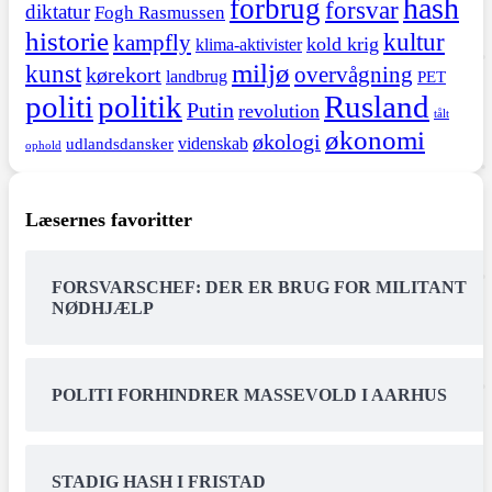
hash
forbrug
forsvar
diktatur
Fogh Rasmussen
historie
kultur
kampfly
kold krig
klima-aktivister
miljø
kunst
overvågning
kørekort
landbrug
PET
politi
politik
Rusland
Putin
revolution
tålt
økonomi
økologi
videnskab
udlandsdansker
ophold
Læsernes favoritter
FORSVARSCHEF: DER ER BRUG FOR MILITANT
NØDHJÆLP
POLITI FORHINDRER MASSEVOLD I AARHUS
STADIG HASH I FRISTAD