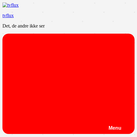
Videre
til
tvflux
indhold
Det, de andre ikke ser
Menu