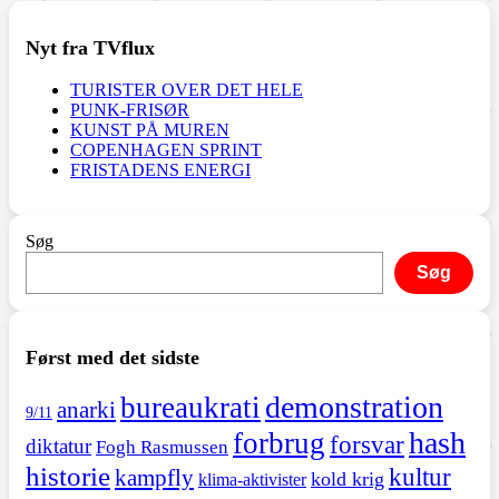
Nyt fra TVflux
TURISTER OVER DET HELE
PUNK-FRISØR
KUNST PÅ MUREN
COPENHAGEN SPRINT
FRISTADENS ENERGI
Søg
Søg
Først med det sidste
demonstration
bureaukrati
anarki
9/11
hash
forbrug
forsvar
diktatur
Fogh Rasmussen
historie
kultur
kampfly
kold krig
klima-aktivister