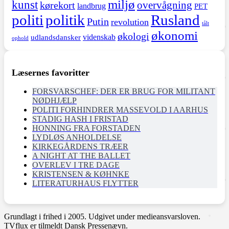
miljø
kunst
overvågning
kørekort
landbrug
PET
politi
politik
Rusland
Putin
revolution
tålt
økonomi
økologi
videnskab
udlandsdansker
ophold
Læsernes favoritter
FORSVARSCHEF: DER ER BRUG FOR MILITANT
NØDHJÆLP
POLITI FORHINDRER MASSEVOLD I AARHUS
STADIG HASH I FRISTAD
HONNING FRA FORSTADEN
LYDLØS ANHOLDELSE
KIRKEGÅRDENS TRÆER
A NIGHT AT THE BALLET
OVERLEV I TRE DAGE
KRISTENSEN & KØHNKE
LITERATURHAUS FLYTTER
Grundlagt i frihed i 2005. Udgivet under medieansvarsloven.
TVflux er tilmeldt Dansk Pressenævn.