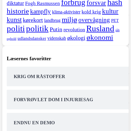
hash
forbrug
forsvar
diktatur
Fogh Rasmussen
historie
kultur
kampfly
kold krig
klima-aktivister
miljø
kunst
overvågning
kørekort
landbrug
PET
politi
politik
Rusland
Putin
revolution
tålt
økonomi
økologi
videnskab
udlandsdansker
ophold
Læsernes favoritter
KRIG OM RÅSTOFFER
FORVRØVLET DOM I INJURIESAG
ENDNU EN DEMO