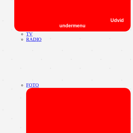
Udvid
undermenu
TV
RADIO
FOTO