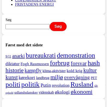
COPENHAGEN SPRINT
FRISTADENS ENERGI
Søg
Søg
Først med det sidste
demonstration
bureaukrati
anarki
9/11
hash
forbrug
forsvar
diktatur
Fogh Rasmussen
historie
kultur
kampfly
kold krig
klima-aktivister
miljø
kunst
overvågning
kørekort
landbrug
PET
politi
politik
Rusland
Putin
revolution
tålt
økonomi
økologi
videnskab
udlandsdansker
ophold