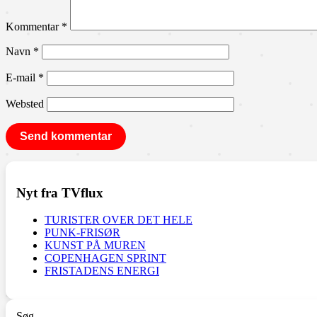
Kommentar
*
Navn
*
E-mail
*
Websted
Nyt fra TVflux
TURISTER OVER DET HELE
PUNK-FRISØR
KUNST PÅ MUREN
COPENHAGEN SPRINT
FRISTADENS ENERGI
Søg