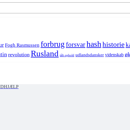
hash
forbrug
historie
forsvar
k
ur
Fogh Rasmussen
Rusland
tin
øk
revolution
videnskab
udlandsdansker
tålt ophold
ØDHJÆLP