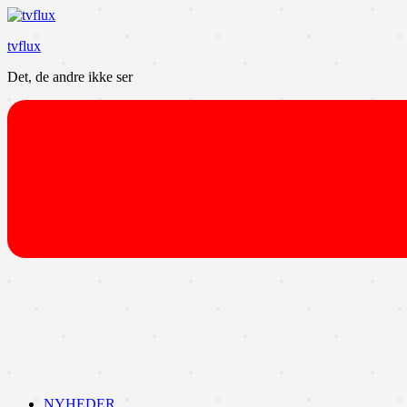
Videre
til
tvflux
indhold
Det, de andre ikke ser
NYHEDER