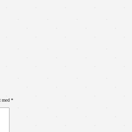
et med
*