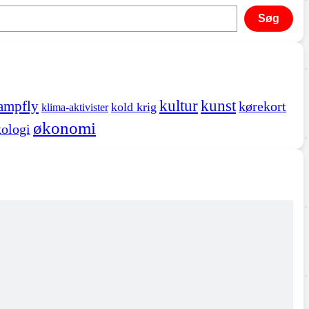
Søg
kultur
kunst
ampfly
kørekort
kold krig
klima-aktivister
økonomi
ologi