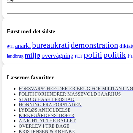
Først med det sidste
demonstration
bureaukrati
anarki
diktat
9/11
politi
politik
miljø
overvågning
Pu
landbrug
PET
Læsernes favoritter
FORSVARSCHEF: DER ER BRUG FOR MILITANT N
POLITI FORHINDRER MASSEVOLD I AARHUS
STADIG HASH I FRISTAD
HONNING FRA FORSTADEN
LYDLØS ANHOLDELSE
KIRKEGÅRDENS TRÆER
A NIGHT AT THE BALLET
OVERLEV I TRE DAGE
KRISTENSEN & KØHNKE