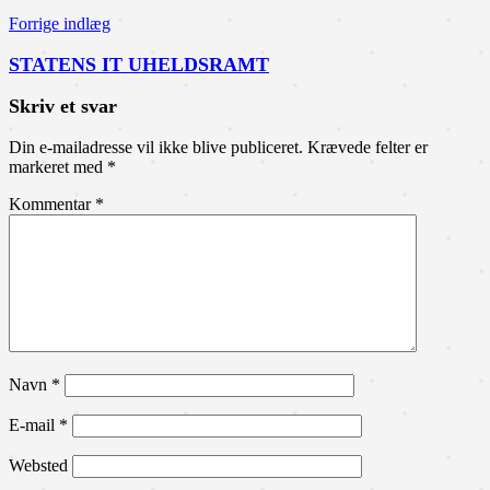
Forrige indlæg
STATENS IT UHELDSRAMT
Skriv et svar
Din e-mailadresse vil ikke blive publiceret.
Krævede felter er
markeret med
*
Kommentar
*
Navn
*
E-mail
*
Websted