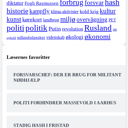
hash
forbrug
forsvar
diktatur
Fogh Rasmussen
historie
kultur
kampfly
kold krig
klima-aktivister
miljø
kunst
overvågning
kørekort
landbrug
PET
politi
politik
Rusland
Putin
revolution
tålt
økonomi
økologi
videnskab
udlandsdansker
ophold
Læsernes favoritter
FORSVARSCHEF: DER ER BRUG FOR MILITANT
NØDHJÆLP
POLITI FORHINDRER MASSEVOLD I AARHUS
STADIG HASH I FRISTAD