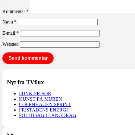
Kommentar
*
Navn
*
E-mail
*
Websted
Nyt fra TVflux
PUNK-FRISØR
KUNST PÅ MUREN
COPENHAGEN SPRINT
FRISTADENS ENERGI
POLITISAG I LANGDRAG
Søg