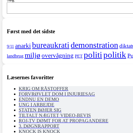
Først med det sidste
demonstration
bureaukrati
anarki
diktat
9/11
politi
politik
miljø
overvågning
Pu
landbrug
PET
Læsernes favoritter
KRIG OM RÅSTOFFER
FORVRØVLET DOM I INJURIESAG
ENDNU EN DEMO
UNG I ARBEJDE
STATEN BØJER SIG
TILTALT NÆGTET VIDEO-BEVIS
ROJ-TV DØMT FOR AT PROPAGANDERE
3. DØGNRAPPORT
KNOCK IS KNOCK