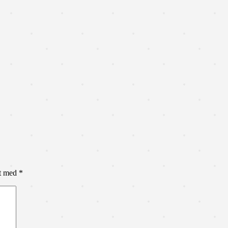
et med
*