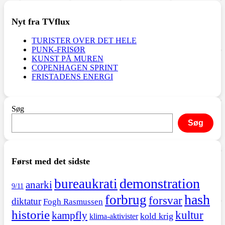
Nyt fra TVflux
TURISTER OVER DET HELE
PUNK-FRISØR
KUNST PÅ MUREN
COPENHAGEN SPRINT
FRISTADENS ENERGI
Søg
Søg
Først med det sidste
demonstration
bureaukrati
anarki
9/11
hash
forbrug
forsvar
diktatur
Fogh Rasmussen
historie
kultur
kampfly
kold krig
klima-aktivister