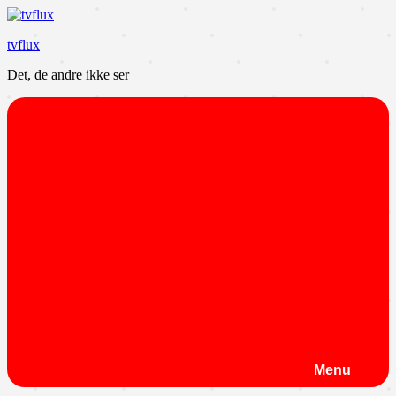
Videre
til
tvflux
indhold
Det, de andre ikke ser
Menu