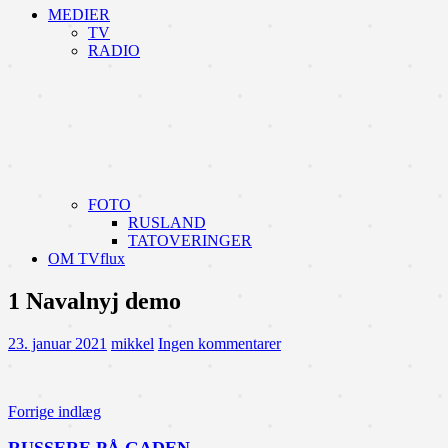
MEDIER
TV
RADIO
FOTO
RUSLAND
TATOVERINGER
OM TVflux
1 Navalnyj demo
23. januar 2021
mikkel
Ingen kommentarer
Indlægsnavigation
Forrige indlæg