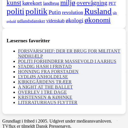
miljø
kunst
overvågning
kørekort
landbrug
PET
politi
politik
Rusland
Putin
revolution
tålt
økonomi
økologi
videnskab
udlandsdansker
ophold
Læsernes favoritter
FORSVARSCHEF: DER ER BRUG FOR MILITANT
NØDHJÆLP
POLITI FORHINDRER MASSEVOLD I AARHUS
STADIG HASH I FRISTAD
HONNING FRA FORSTADEN
LYDLØS ANHOLDELSE
KIRKEGÅRDENS TRÆER
A NIGHT AT THE BALLET
OVERLEV I TRE DAGE
KRISTENSEN & KØHNKE
LITERATURHAUS FLYTTER
Grundlagt i frihed i 2005. Udgivet under medieansvarsloven.
TVflux er tilmeldt Dansk Pressenævn.