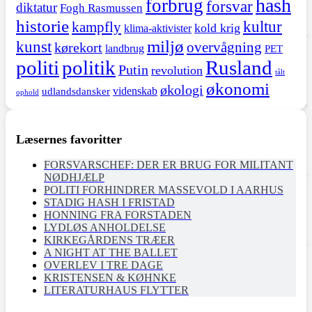
hash
forbrug
forsvar
diktatur
Fogh Rasmussen
historie
kultur
kampfly
kold krig
klima-aktivister
miljø
kunst
overvågning
kørekort
landbrug
PET
politi
politik
Rusland
Putin
revolution
tålt
økonomi
økologi
videnskab
udlandsdansker
ophold
Læsernes favoritter
FORSVARSCHEF: DER ER BRUG FOR MILITANT
NØDHJÆLP
POLITI FORHINDRER MASSEVOLD I AARHUS
STADIG HASH I FRISTAD
HONNING FRA FORSTADEN
LYDLØS ANHOLDELSE
KIRKEGÅRDENS TRÆER
A NIGHT AT THE BALLET
OVERLEV I TRE DAGE
KRISTENSEN & KØHNKE
LITERATURHAUS FLYTTER