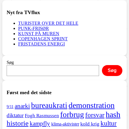
Nyt fra TVflux
TURISTER OVER DET HELE
PUNK-FRISØR
KUNST PÅ MUREN
COPENHAGEN SPRINT
FRISTADENS ENERGI
Søg
Søg
Først med det sidste
demonstration
bureaukrati
anarki
9/11
hash
forbrug
forsvar
diktatur
Fogh Rasmussen
historie
kultur
kampfly
kold krig
klima-aktivister