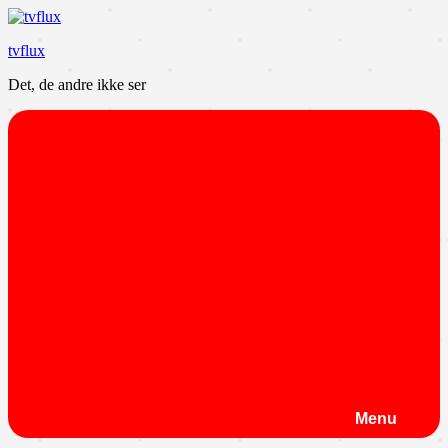
Videre
til
tvflux
indhold
Det, de andre ikke ser
Menu