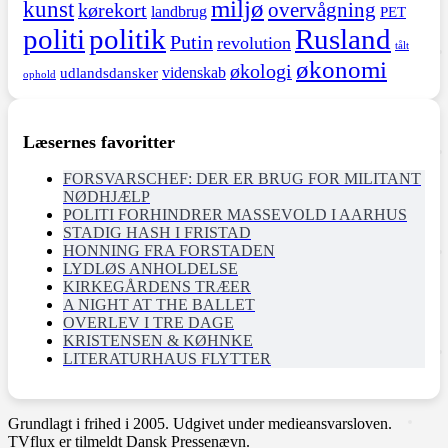
miljø
kunst
overvågning
kørekort
landbrug
PET
politi
politik
Rusland
Putin
revolution
tålt
økonomi
økologi
videnskab
udlandsdansker
ophold
Læsernes favoritter
FORSVARSCHEF: DER ER BRUG FOR MILITANT
NØDHJÆLP
POLITI FORHINDRER MASSEVOLD I AARHUS
STADIG HASH I FRISTAD
HONNING FRA FORSTADEN
LYDLØS ANHOLDELSE
KIRKEGÅRDENS TRÆER
A NIGHT AT THE BALLET
OVERLEV I TRE DAGE
KRISTENSEN & KØHNKE
LITERATURHAUS FLYTTER
Grundlagt i frihed i 2005. Udgivet under medieansvarsloven.
TVflux er tilmeldt Dansk Pressenævn.