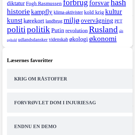
hash
forbrug
forsvar
diktatur
Fogh Rasmussen
historie
kultur
kampfly
kold krig
klima-aktivister
miljø
kunst
overvågning
kørekort
landbrug
PET
politi
politik
Rusland
Putin
revolution
tålt
økonomi
økologi
videnskab
udlandsdansker
ophold
Læsernes favoritter
KRIG OM RÅSTOFFER
FORVRØVLET DOM I INJURIESAG
ENDNU EN DEMO