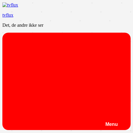
Videre
til
tvflux
indhold
Det, de andre ikke ser
Menu