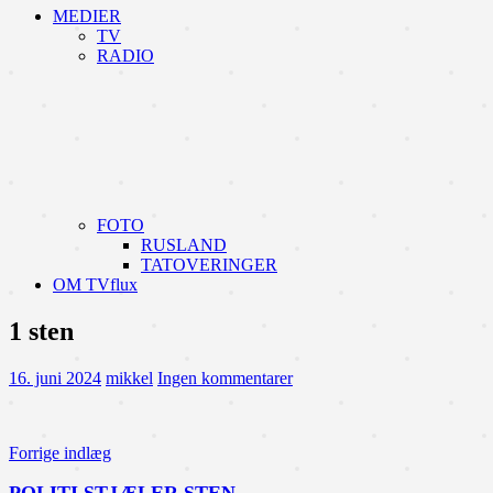
MEDIER
TV
RADIO
FOTO
RUSLAND
TATOVERINGER
OM TVflux
1 sten
16. juni 2024
mikkel
Ingen kommentarer
Indlægsnavigation
Forrige indlæg