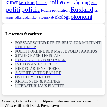
miljø
kunst
overvågning
kørekort
landbrug
PET
politi
politik
Rusland
Putin
revolution
tålt
økonomi
økologi
videnskab
udlandsdansker
ophold
Læsernes favoritter
FORSVARSCHEF: DER ER BRUG FOR MILITANT
NØDHJÆLP
POLITI FORHINDRER MASSEVOLD I AARHUS
STADIG HASH I FRISTAD
HONNING FRA FORSTADEN
LYDLØS ANHOLDELSE
KIRKEGÅRDENS TRÆER
A NIGHT AT THE BALLET
OVERLEV I TRE DAGE
KRISTENSEN & KØHNKE
LITERATURHAUS FLYTTER
Grundlagt i frihed i 2005. Udgivet under medieansvarsloven.
TVflux er tilmeldt Dansk Pressenævn.