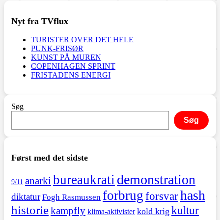
Nyt fra TVflux
TURISTER OVER DET HELE
PUNK-FRISØR
KUNST PÅ MUREN
COPENHAGEN SPRINT
FRISTADENS ENERGI
Søg
Søg
Først med det sidste
demonstration
bureaukrati
anarki
9/11
hash
forbrug
forsvar
diktatur
Fogh Rasmussen
historie
kultur
kampfly
kold krig
klima-aktivister