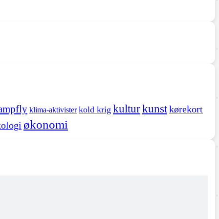
kultur
kunst
ampfly
kørekort
kold krig
klima-aktivister
økonomi
ologi