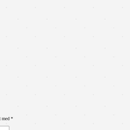
et med
*