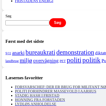
FRISTADENS ENERGI
Søg
Søg
Først med det sidste
demonstration
bureaukrati
anarki
diktat
9/11
politi
politik
miljø
overvågning
Pu
landbrug
PET
Læsernes favoritter
FORSVARSCHEF: DER ER BRUG FOR MILITANT N
POLITI FORHINDRER MASSEVOLD I AARHUS
STADIG HASH I FRISTAD
HONNING FRA FORSTADEN
LYDLØS ANHOLDELSE