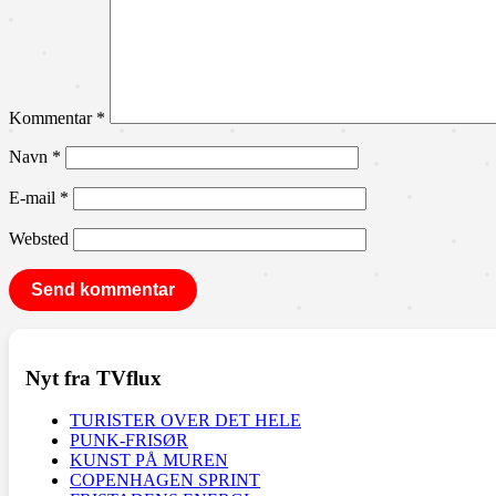
Kommentar
*
Navn
*
E-mail
*
Websted
Nyt fra TVflux
TURISTER OVER DET HELE
PUNK-FRISØR
KUNST PÅ MUREN
COPENHAGEN SPRINT