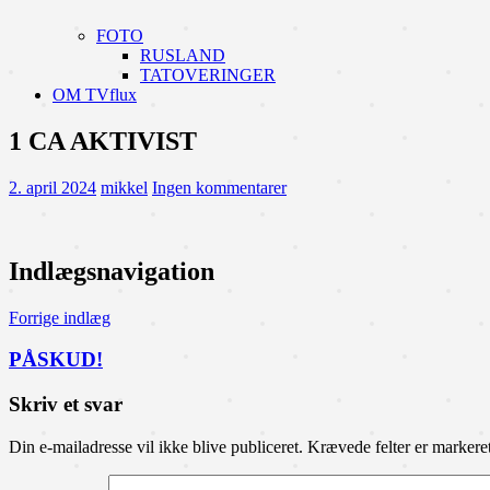
FOTO
RUSLAND
TATOVERINGER
OM TVflux
1 CA AKTIVIST
2. april 2024
mikkel
Ingen kommentarer
Indlægsnavigation
Forrige indlæg
PÅSKUD!
Skriv et svar
Din e-mailadresse vil ikke blive publiceret.
Krævede felter er marker