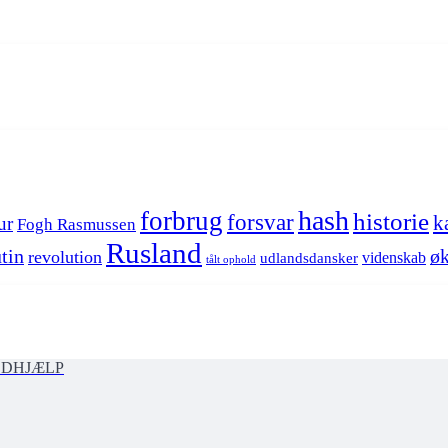
hash
forbrug
historie
forsvar
k
ur
Fogh Rasmussen
Rusland
tin
øk
revolution
videnskab
udlandsdansker
tålt ophold
ØDHJÆLP