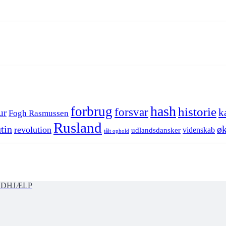
hash
forbrug
historie
forsvar
k
ur
Fogh Rasmussen
Rusland
tin
øk
revolution
videnskab
udlandsdansker
tålt ophold
ØDHJÆLP