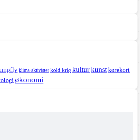
kultur
kunst
ampfly
kørekort
kold krig
klima-aktivister
økonomi
ologi