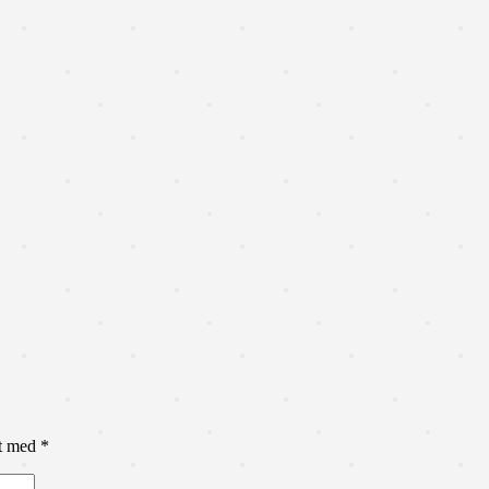
et med
*