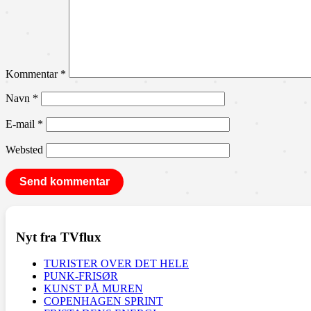
Kommentar
*
Navn
*
E-mail
*
Websted
Nyt fra TVflux
TURISTER OVER DET HELE
PUNK-FRISØR
KUNST PÅ MUREN
COPENHAGEN SPRINT