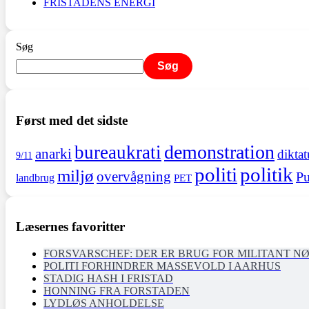
FRISTADENS ENERGI
Søg
Søg
Først med det sidste
demonstration
bureaukrati
anarki
diktat
9/11
politi
politik
miljø
overvågning
Pu
landbrug
PET
Læsernes favoritter
FORSVARSCHEF: DER ER BRUG FOR MILITANT N
POLITI FORHINDRER MASSEVOLD I AARHUS
STADIG HASH I FRISTAD
HONNING FRA FORSTADEN
LYDLØS ANHOLDELSE