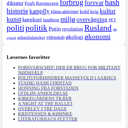
hash
forbrug
forsvar
diktatur
Fogh Rasmussen
historie
kultur
kampfly
kold krig
klima-aktivister
miljø
kunst
overvågning
kørekort
landbrug
PET
politi
politik
Rusland
Putin
revolution
tålt
økonomi
økologi
videnskab
udlandsdansker
ophold
Læsernes favoritter
FORSVARSCHEF: DER ER BRUG FOR MILITANT
NØDHJÆLP
POLITI FORHINDRER MASSEVOLD I AARHUS
STADIG HASH I FRISTAD
HONNING FRA FORSTADEN
LYDLØS ANHOLDELSE
KIRKEGÅRDENS TRÆER
A NIGHT AT THE BALLET
OVERLEV I TRE DAGE
KRISTENSEN & KØHNKE
LITERATURHAUS FLYTTER