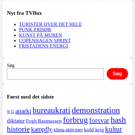
Nyt fra TVflux
TURISTER OVER DET HELE
PUNK-FRISØR
KUNST PÅ MUREN
COPENHAGEN SPRINT
FRISTADENS ENERGI
Søg
Søg
Først med det sidste
demonstration
bureaukrati
anarki
9/11
hash
forbrug
forsvar
diktatur
Fogh Rasmussen
historie
kultur
kampfly
kold krig
klima-aktivister