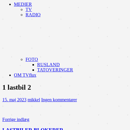
MEDIER
TV
RADIO
FOTO
RUSLAND
TATOVERINGER
OM TVflux
1 lastbil 2
15. maj 2023
mikkel
Ingen kommentarer
Indlægsnavigation
Forrige indlæg