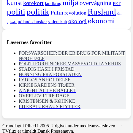
miljø
kunst
overvågning
kørekort
landbrug
PET
politi
politik
Rusland
Putin
revolution
tålt
økonomi
økologi
videnskab
udlandsdansker
ophold
Læsernes favoritter
FORSVARSCHEF: DER ER BRUG FOR MILITANT
NØDHJÆLP
POLITI FORHINDRER MASSEVOLD I AARHUS
STADIG HASH I FRISTAD
HONNING FRA FORSTADEN
LYDLØS ANHOLDELSE
KIRKEGÅRDENS TRÆER
A NIGHT AT THE BALLET
OVERLEV I TRE DAGE
KRISTENSEN & KØHNKE
LITERATURHAUS FLYTTER
Grundlagt i frihed i 2005. Udgivet under medieansvarsloven.
TVflux er tilmeldt Dansk Pressenævn.