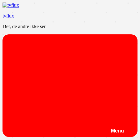
Videre
til
tvflux
indhold
Det, de andre ikke ser
Menu