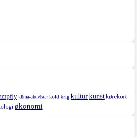
kultur
kunst
ampfly
kørekort
kold krig
klima-aktivister
økonomi
ologi