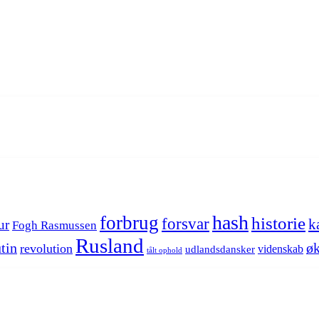
hash
forbrug
historie
forsvar
k
ur
Fogh Rasmussen
Rusland
tin
øk
revolution
videnskab
udlandsdansker
tålt ophold