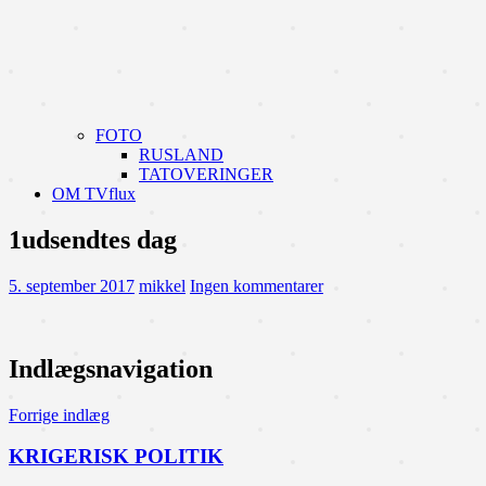
FOTO
RUSLAND
TATOVERINGER
OM TVflux
1udsendtes dag
5. september 2017
mikkel
Ingen kommentarer
Indlægsnavigation
Forrige indlæg
KRIGERISK POLITIK