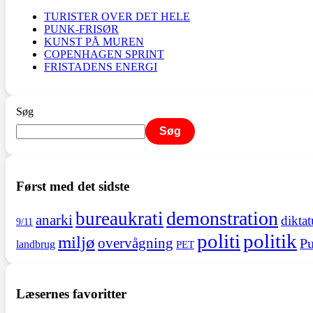
TURISTER OVER DET HELE
PUNK-FRISØR
KUNST PÅ MUREN
COPENHAGEN SPRINT
FRISTADENS ENERGI
Søg
Søg
Først med det sidste
demonstration
bureaukrati
anarki
diktat
9/11
politi
politik
miljø
overvågning
Pu
landbrug
PET
Læsernes favoritter