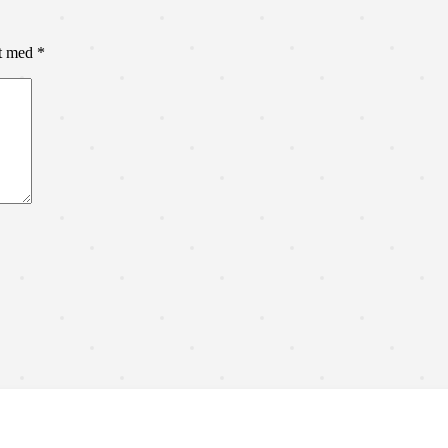
et med
*