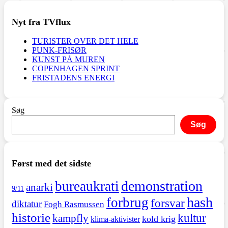
Nyt fra TVflux
TURISTER OVER DET HELE
PUNK-FRISØR
KUNST PÅ MUREN
COPENHAGEN SPRINT
FRISTADENS ENERGI
Søg
Søg
Først med det sidste
demonstration
bureaukrati
anarki
9/11
hash
forbrug
forsvar
diktatur
Fogh Rasmussen
historie
kultur
kampfly
kold krig
klima-aktivister