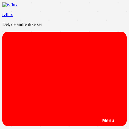
Videre
til
tvflux
indhold
Det, de andre ikke ser
Menu