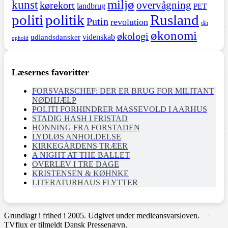
miljø
kunst
overvågning
kørekort
landbrug
PET
politi
politik
Rusland
Putin
revolution
tålt
økonomi
økologi
videnskab
udlandsdansker
ophold
Læsernes favoritter
FORSVARSCHEF: DER ER BRUG FOR MILITANT
NØDHJÆLP
POLITI FORHINDRER MASSEVOLD I AARHUS
STADIG HASH I FRISTAD
HONNING FRA FORSTADEN
LYDLØS ANHOLDELSE
KIRKEGÅRDENS TRÆER
A NIGHT AT THE BALLET
OVERLEV I TRE DAGE
KRISTENSEN & KØHNKE
LITERATURHAUS FLYTTER
Grundlagt i frihed i 2005. Udgivet under medieansvarsloven.
TVflux er tilmeldt Dansk Pressenævn.