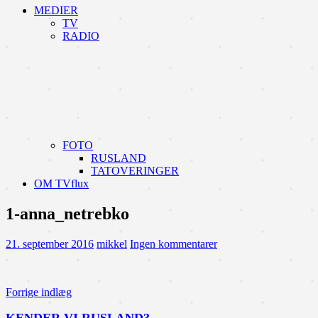
MEDIER
TV
RADIO
FOTO
RUSLAND
TATOVERINGER
OM TVflux
1-anna_netrebko
21. september 2016
mikkel
Ingen kommentarer
Indlægsnavigation
Forrige indlæg