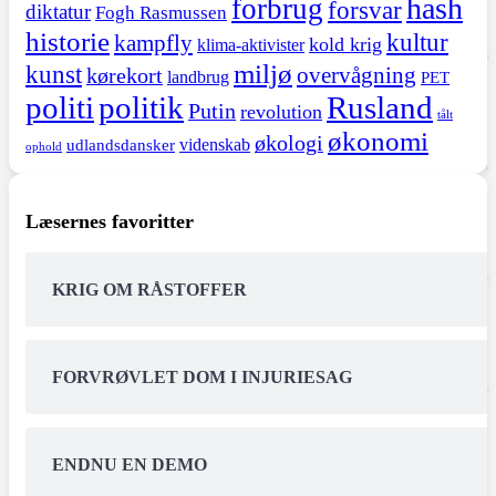
hash
forbrug
forsvar
diktatur
Fogh Rasmussen
historie
kultur
kampfly
kold krig
klima-aktivister
miljø
kunst
overvågning
kørekort
landbrug
PET
politi
politik
Rusland
Putin
revolution
tålt
økonomi
økologi
videnskab
udlandsdansker
ophold
Læsernes favoritter
KRIG OM RÅSTOFFER
FORVRØVLET DOM I INJURIESAG
ENDNU EN DEMO