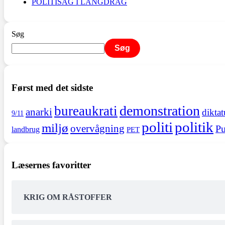
POLITISAG I LANGDRAG
Søg
Søg
Først med det sidste
demonstration
bureaukrati
anarki
diktat
9/11
politi
politik
miljø
overvågning
Pu
landbrug
PET
Læsernes favoritter
KRIG OM RÅSTOFFER