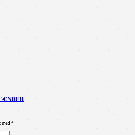
 TÆNDER
et med
*