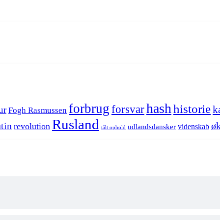
hash
forbrug
historie
forsvar
k
ur
Fogh Rasmussen
Rusland
tin
øk
revolution
videnskab
udlandsdansker
tålt ophold