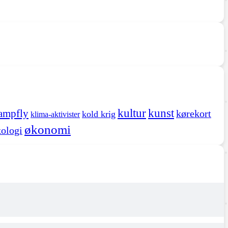
kultur
kunst
ampfly
kørekort
kold krig
klima-aktivister
økonomi
ologi