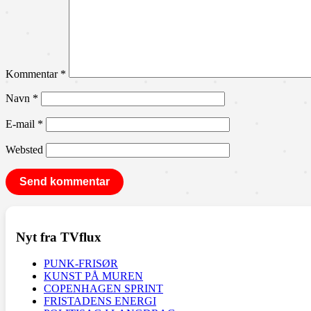
Kommentar
*
Navn
*
E-mail
*
Websted
Nyt fra TVflux
PUNK-FRISØR
KUNST PÅ MUREN
COPENHAGEN SPRINT
FRISTADENS ENERGI