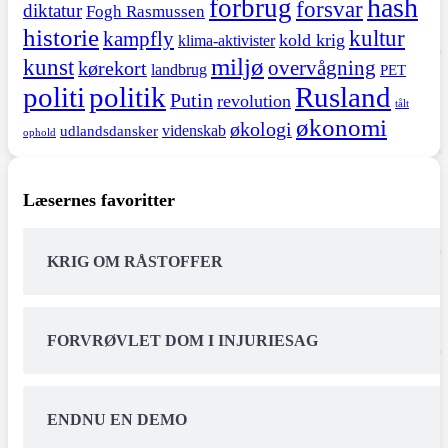
hash
forbrug
forsvar
diktatur
Fogh Rasmussen
historie
kultur
kampfly
kold krig
klima-aktivister
miljø
kunst
overvågning
kørekort
landbrug
PET
politi
politik
Rusland
Putin
revolution
tålt
økonomi
økologi
videnskab
udlandsdansker
ophold
Læsernes favoritter
KRIG OM RÅSTOFFER
FORVRØVLET DOM I INJURIESAG
ENDNU EN DEMO