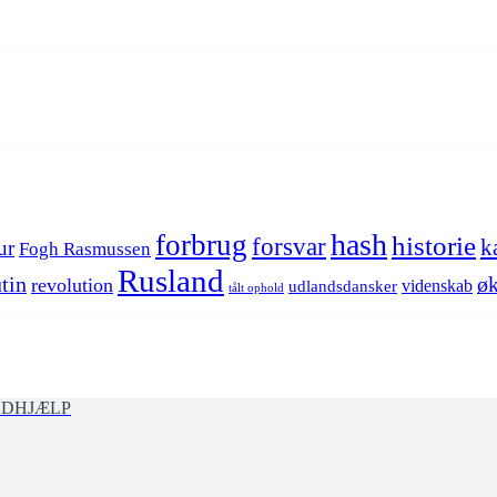
hash
forbrug
historie
forsvar
k
ur
Fogh Rasmussen
Rusland
tin
øk
revolution
videnskab
udlandsdansker
tålt ophold
ØDHJÆLP