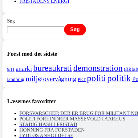
FRISTADENS ENERGI
Søg
Søg
Først med det sidste
demonstration
bureaukrati
anarki
diktat
9/11
politi
politik
miljø
overvågning
Pu
landbrug
PET
Læsernes favoritter
FORSVARSCHEF: DER ER BRUG FOR MILITANT N
POLITI FORHINDRER MASSEVOLD I AARHUS
STADIG HASH I FRISTAD
HONNING FRA FORSTADEN
LYDLØS ANHOLDELSE