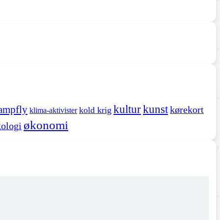
kultur
kunst
ampfly
kørekort
kold krig
klima-aktivister
økonomi
ologi