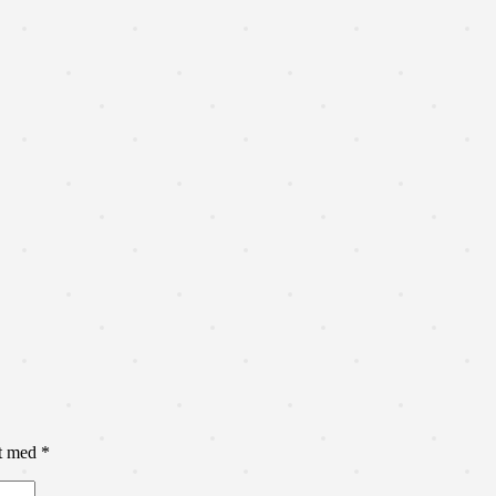
et med
*