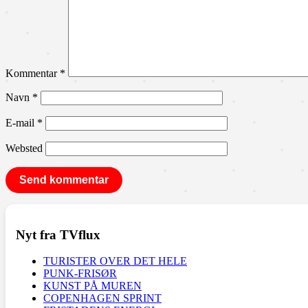
Kommentar
*
Navn
*
E-mail
*
Websted
Nyt fra TVflux
TURISTER OVER DET HELE
PUNK-FRISØR
KUNST PÅ MUREN
COPENHAGEN SPRINT