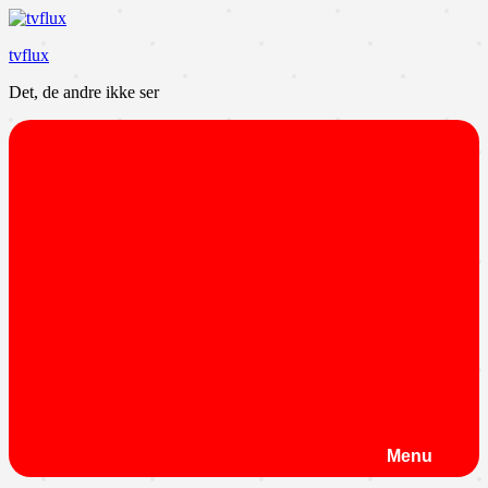
Videre
til
tvflux
indhold
Det, de andre ikke ser
Menu