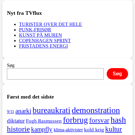
Nyt fra TVflux
TURISTER OVER DET HELE
PUNK-FRISØR
KUNST PÅ MUREN
COPENHAGEN SPRINT
FRISTADENS ENERGI
Søg
Søg
Først med det sidste
demonstration
bureaukrati
anarki
9/11
hash
forbrug
forsvar
diktatur
Fogh Rasmussen
historie
kultur
kampfly
kold krig
klima-aktivister