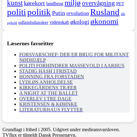
miljø
kunst
overvågning
kørekort
landbrug
PET
politi
politik
Rusland
Putin
revolution
tålt
økonomi
økologi
videnskab
udlandsdansker
ophold
Læsernes favoritter
FORSVARSCHEF: DER ER BRUG FOR MILITANT
NØDHJÆLP
POLITI FORHINDRER MASSEVOLD I AARHUS
STADIG HASH I FRISTAD
HONNING FRA FORSTADEN
LYDLØS ANHOLDELSE
KIRKEGÅRDENS TRÆER
A NIGHT AT THE BALLET
OVERLEV I TRE DAGE
KRISTENSEN & KØHNKE
LITERATURHAUS FLYTTER
Grundlagt i frihed i 2005. Udgivet under medieansvarsloven.
TVflux er tilmeldt Dansk Pressenævn.