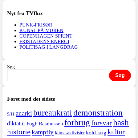
Nyt fra TVflux
PUNK-FRISØR
KUNST PÅ MUREN
COPENHAGEN SPRINT
FRISTADENS ENERGI
POLITISAG I LANGDRAG
Søg
Søg
Først med det sidste
demonstration
bureaukrati
anarki
9/11
hash
forbrug
forsvar
diktatur
Fogh Rasmussen
historie
kultur
kampfly
kold krig
klima-aktivister