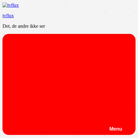
Videre
til
tvflux
indhold
Det, de andre ikke ser
Menu