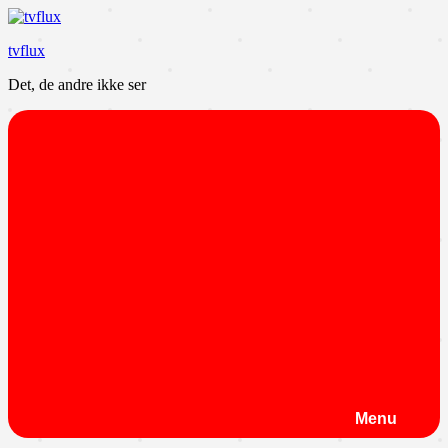
Videre
til
tvflux
indhold
Det, de andre ikke ser
Menu