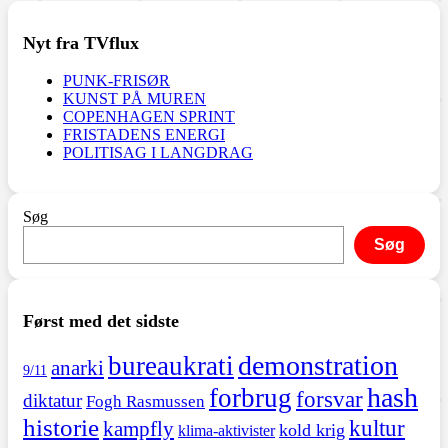
Nyt fra TVflux
PUNK-FRISØR
KUNST PÅ MUREN
COPENHAGEN SPRINT
FRISTADENS ENERGI
POLITISAG I LANGDRAG
Søg
Søg
Først med det sidste
demonstration
bureaukrati
anarki
9/11
hash
forbrug
forsvar
diktatur
Fogh Rasmussen
historie
kultur
kampfly
kold krig
klima-aktivister