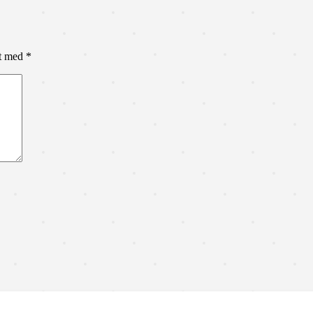
et med
*