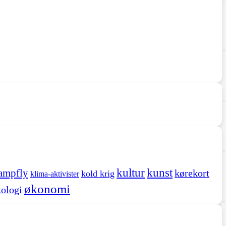
kultur
kunst
ampfly
kørekort
kold krig
klima-aktivister
økonomi
ologi