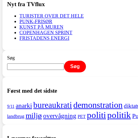
Nyt fra TVflux
TURISTER OVER DET HELE
PUNK-FRISØR
KUNST PÅ MUREN
COPENHAGEN SPRINT
FRISTADENS ENERGI
Søg
Søg
Først med det sidste
demonstration
bureaukrati
anarki
diktat
9/11
politi
politik
miljø
overvågning
Pu
landbrug
PET