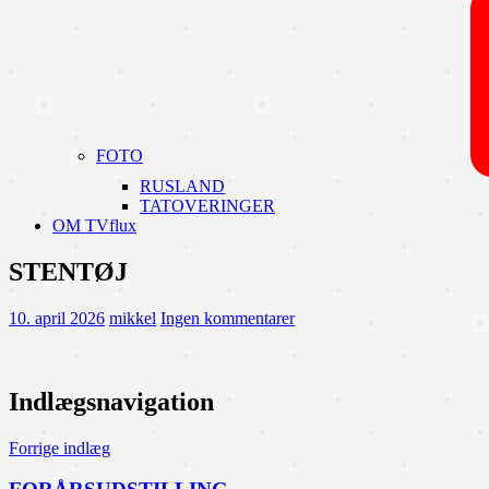
FOTO
RUSLAND
TATOVERINGER
OM TVflux
STENTØJ
10. april 2026
mikkel
Ingen kommentarer
Indlægsnavigation
Forrige indlæg