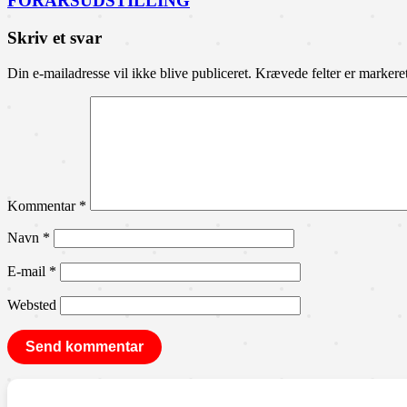
FORÅRSUDSTILLING
Skriv et svar
Din e-mailadresse vil ikke blive publiceret.
Krævede felter er marker
Kommentar
*
Navn
*
E-mail
*
Websted