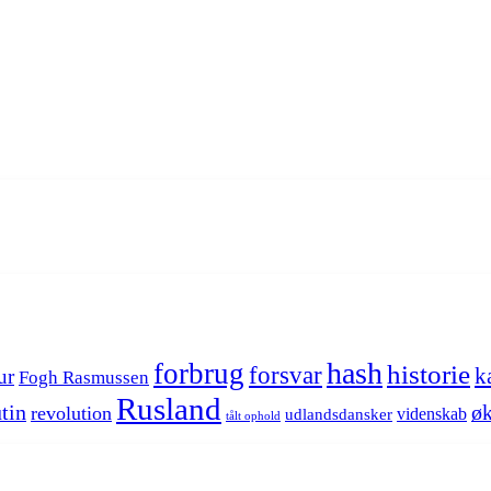
hash
forbrug
historie
forsvar
k
ur
Fogh Rasmussen
Rusland
tin
øk
revolution
videnskab
udlandsdansker
tålt ophold