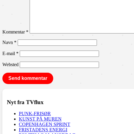
Kommentar
*
Navn
*
E-mail
*
Websted
Nyt fra TVflux
PUNK-FRISØR
KUNST PÅ MUREN
COPENHAGEN SPRINT
FRISTADENS ENERGI