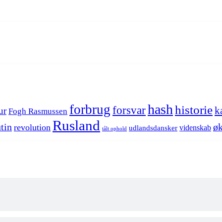
hash
forbrug
historie
forsvar
k
ur
Fogh Rasmussen
Rusland
tin
øk
revolution
videnskab
udlandsdansker
tålt ophold