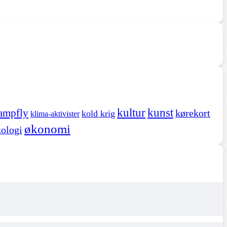
kultur
kunst
ampfly
kørekort
kold krig
klima-aktivister
økonomi
ologi