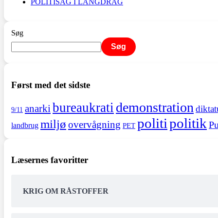
POLITISAG I LANGDRAG
Søg
Søg
Først med det sidste
demonstration
bureaukrati
anarki
diktat
9/11
politi
politik
miljø
overvågning
Pu
landbrug
PET
Læsernes favoritter
KRIG OM RÅSTOFFER