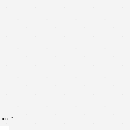
et med
*