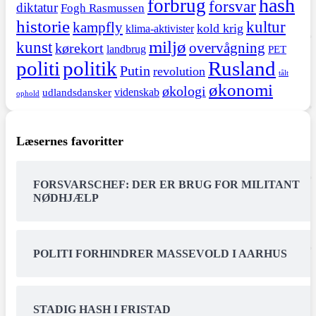
hash
forbrug
forsvar
diktatur
Fogh Rasmussen
historie
kultur
kampfly
kold krig
klima-aktivister
miljø
kunst
overvågning
kørekort
landbrug
PET
politi
politik
Rusland
Putin
revolution
tålt
økonomi
økologi
videnskab
udlandsdansker
ophold
Læsernes favoritter
FORSVARSCHEF: DER ER BRUG FOR MILITANT
NØDHJÆLP
POLITI FORHINDRER MASSEVOLD I AARHUS
STADIG HASH I FRISTAD