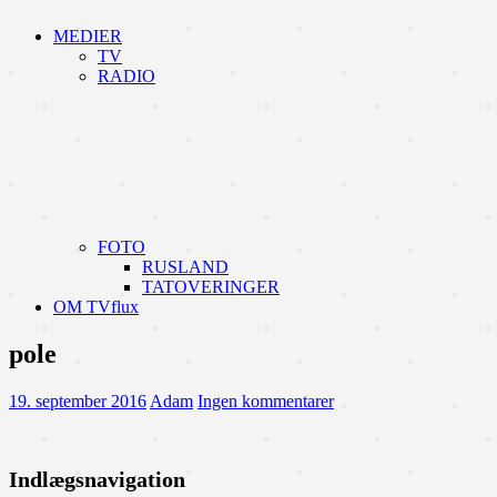
MEDIER
TV
RADIO
FOTO
RUSLAND
TATOVERINGER
OM TVflux
pole
19. september 2016
Adam
Ingen kommentarer
Indlægsnavigation