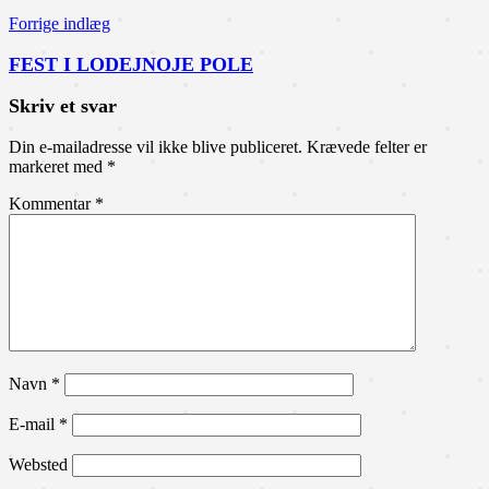
Forrige indlæg
FEST I LODEJNOJE POLE
Skriv et svar
Din e-mailadresse vil ikke blive publiceret.
Krævede felter er
markeret med
*
Kommentar
*
Navn
*
E-mail
*
Websted