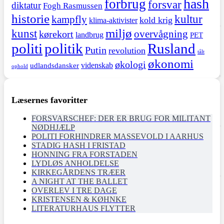
hash
forbrug
forsvar
diktatur
Fogh Rasmussen
historie
kultur
kampfly
kold krig
klima-aktivister
miljø
kunst
overvågning
kørekort
landbrug
PET
politi
politik
Rusland
Putin
revolution
tålt
økonomi
økologi
videnskab
udlandsdansker
ophold
Læsernes favoritter
FORSVARSCHEF: DER ER BRUG FOR MILITANT
NØDHJÆLP
POLITI FORHINDRER MASSEVOLD I AARHUS
STADIG HASH I FRISTAD
HONNING FRA FORSTADEN
LYDLØS ANHOLDELSE
KIRKEGÅRDENS TRÆER
A NIGHT AT THE BALLET
OVERLEV I TRE DAGE
KRISTENSEN & KØHNKE
LITERATURHAUS FLYTTER