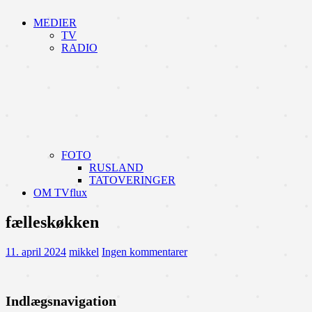
MEDIER
TV
RADIO
FOTO
RUSLAND
TATOVERINGER
OM TVflux
fælleskøkken
11. april 2024
mikkel
Ingen kommentarer
Indlægsnavigation