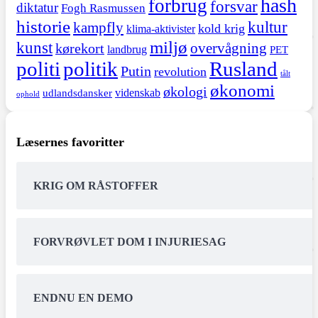
hash
forbrug
forsvar
diktatur
Fogh Rasmussen
historie
kultur
kampfly
kold krig
klima-aktivister
miljø
kunst
overvågning
kørekort
landbrug
PET
politi
politik
Rusland
Putin
revolution
tålt
økonomi
økologi
videnskab
udlandsdansker
ophold
Læsernes favoritter
KRIG OM RÅSTOFFER
FORVRØVLET DOM I INJURIESAG
ENDNU EN DEMO