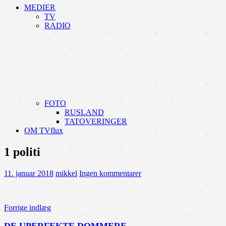
MEDIER
TV
RADIO
FOTO
RUSLAND
TATOVERINGER
OM TVflux
1 politi
11. januar 2018
mikkel
Ingen kommentarer
Indlægsnavigation
Forrige indlæg