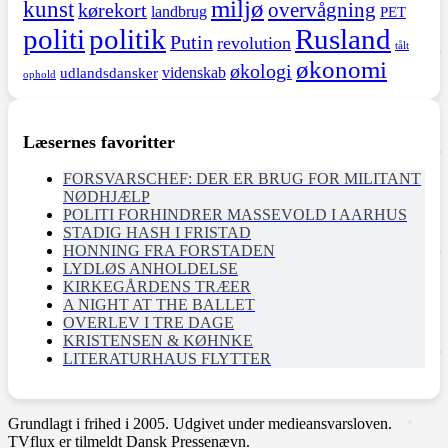
miljø
kunst
overvågning
kørekort
landbrug
PET
politi
politik
Rusland
Putin
revolution
tålt
økonomi
økologi
videnskab
udlandsdansker
ophold
Læsernes favoritter
FORSVARSCHEF: DER ER BRUG FOR MILITANT
NØDHJÆLP
POLITI FORHINDRER MASSEVOLD I AARHUS
STADIG HASH I FRISTAD
HONNING FRA FORSTADEN
LYDLØS ANHOLDELSE
KIRKEGÅRDENS TRÆER
A NIGHT AT THE BALLET
OVERLEV I TRE DAGE
KRISTENSEN & KØHNKE
LITERATURHAUS FLYTTER
Grundlagt i frihed i 2005. Udgivet under medieansvarsloven.
TVflux er tilmeldt Dansk Pressenævn.