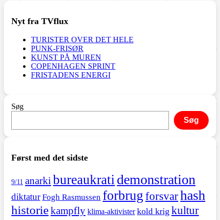
Nyt fra TVflux
TURISTER OVER DET HELE
PUNK-FRISØR
KUNST PÅ MUREN
COPENHAGEN SPRINT
FRISTADENS ENERGI
Søg
Søg
Først med det sidste
demonstration
bureaukrati
anarki
9/11
hash
forbrug
forsvar
diktatur
Fogh Rasmussen
historie
kultur
kampfly
kold krig
klima-aktivister