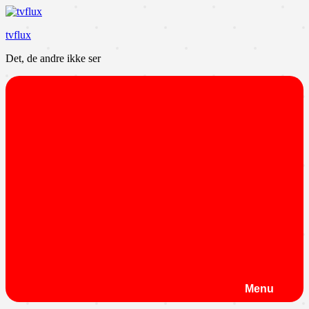
Videre
til
tvflux
indhold
Det, de andre ikke ser
Menu