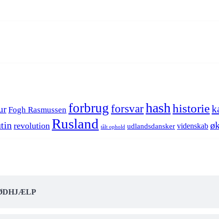
hash
forbrug
historie
forsvar
k
ur
Fogh Rasmussen
Rusland
tin
øk
revolution
videnskab
udlandsdansker
tålt ophold
NØDHJÆLP