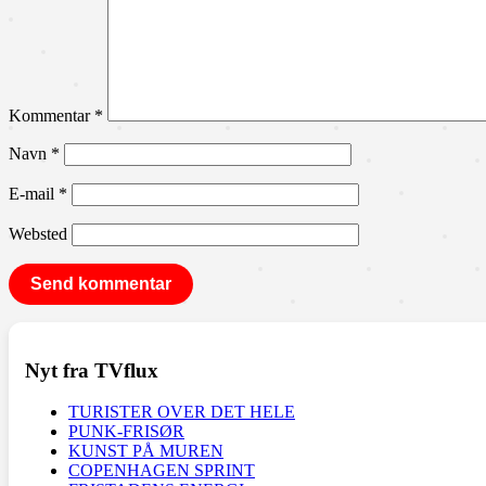
Kommentar
*
Navn
*
E-mail
*
Websted
Nyt fra TVflux
TURISTER OVER DET HELE
PUNK-FRISØR
KUNST PÅ MUREN
COPENHAGEN SPRINT