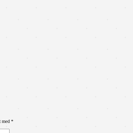
et med
*