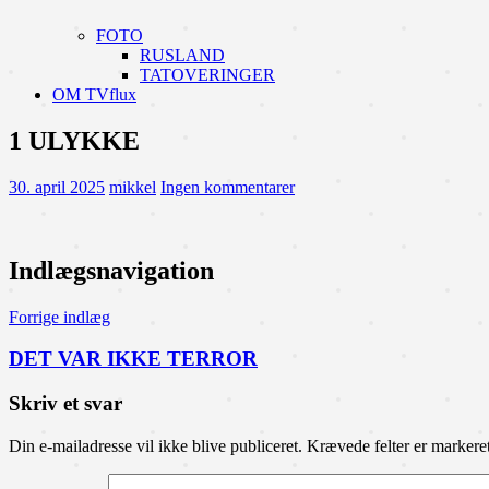
FOTO
RUSLAND
TATOVERINGER
OM TVflux
1 ULYKKE
30. april 2025
mikkel
Ingen kommentarer
Indlægsnavigation
Forrige indlæg
DET VAR IKKE TERROR
Skriv et svar
Din e-mailadresse vil ikke blive publiceret.
Krævede felter er marker