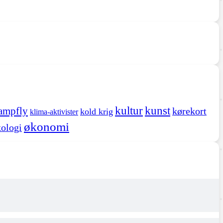
kultur
kunst
ampfly
kørekort
kold krig
klima-aktivister
økonomi
ologi