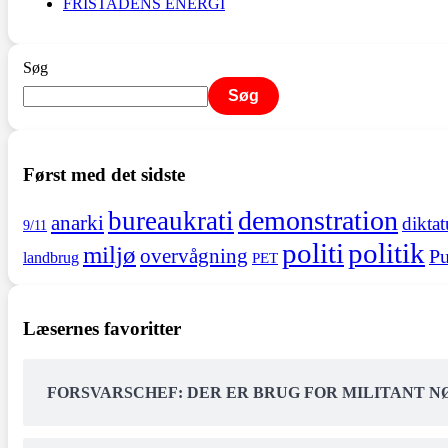
FRISTADENS ENERGI
Søg
Søg
Først med det sidste
demonstration
bureaukrati
anarki
diktat
9/11
politi
politik
miljø
overvågning
Pu
landbrug
PET
Læsernes favoritter
FORSVARSCHEF: DER ER BRUG FOR MILITANT 