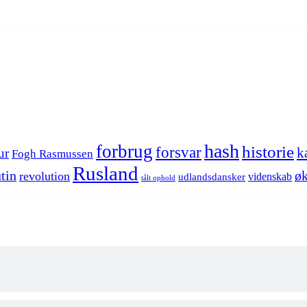
hash
forbrug
historie
forsvar
k
ur
Fogh Rasmussen
Rusland
tin
øk
revolution
videnskab
udlandsdansker
tålt ophold