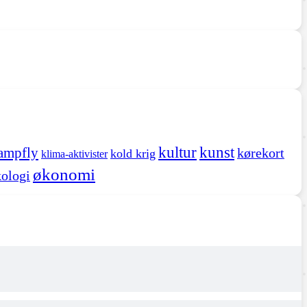
kultur
kunst
ampfly
kørekort
kold krig
klima-aktivister
økonomi
ologi