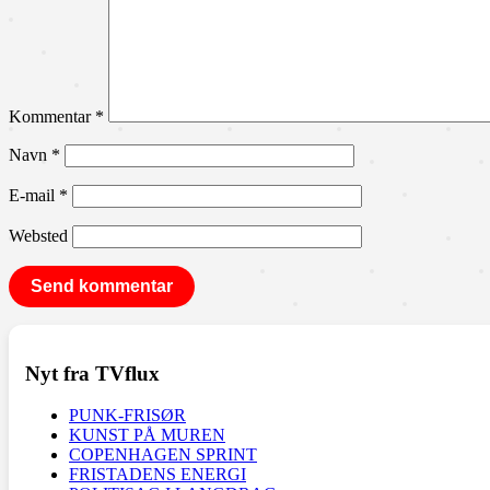
Kommentar
*
Navn
*
E-mail
*
Websted
Nyt fra TVflux
PUNK-FRISØR
KUNST PÅ MUREN
COPENHAGEN SPRINT
FRISTADENS ENERGI