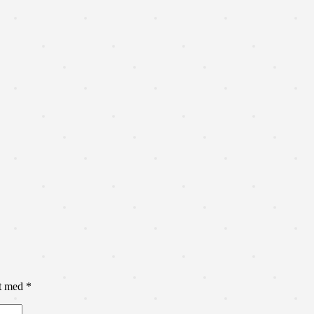
et med
*