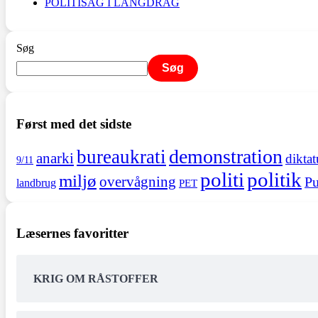
POLITISAG I LANGDRAG
Søg
Søg
Først med det sidste
demonstration
bureaukrati
anarki
diktat
9/11
politi
politik
miljø
overvågning
Pu
landbrug
PET
Læsernes favoritter
KRIG OM RÅSTOFFER