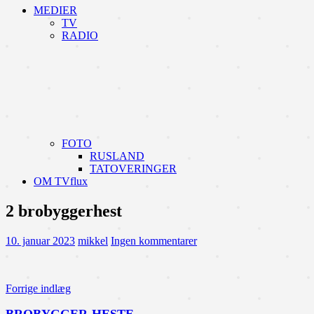
MEDIER
TV
RADIO
FOTO
RUSLAND
TATOVERINGER
OM TVflux
2 brobyggerhest
10. januar 2023
mikkel
Ingen kommentarer
Indlægsnavigation
Forrige indlæg