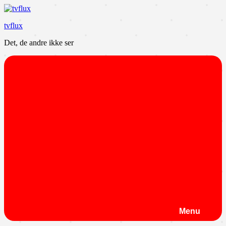
Videre
til
tvflux
indhold
Det, de andre ikke ser
Menu