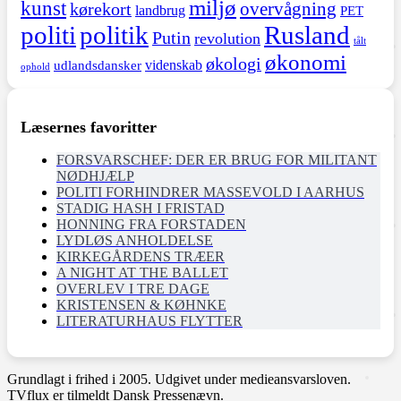
miljø
kunst
overvågning
kørekort
landbrug
PET
politi
politik
Rusland
Putin
revolution
tålt
økonomi
økologi
videnskab
udlandsdansker
ophold
Læsernes favoritter
FORSVARSCHEF: DER ER BRUG FOR MILITANT
NØDHJÆLP
POLITI FORHINDRER MASSEVOLD I AARHUS
STADIG HASH I FRISTAD
HONNING FRA FORSTADEN
LYDLØS ANHOLDELSE
KIRKEGÅRDENS TRÆER
A NIGHT AT THE BALLET
OVERLEV I TRE DAGE
KRISTENSEN & KØHNKE
LITERATURHAUS FLYTTER
Grundlagt i frihed i 2005. Udgivet under medieansvarsloven.
TVflux er tilmeldt Dansk Pressenævn.