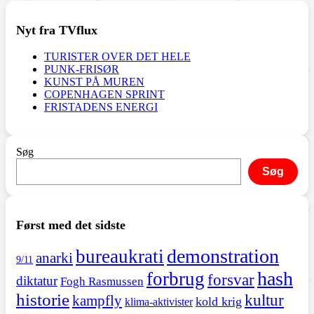
Nyt fra TVflux
TURISTER OVER DET HELE
PUNK-FRISØR
KUNST PÅ MUREN
COPENHAGEN SPRINT
FRISTADENS ENERGI
Søg
Søg
Først med det sidste
demonstration
bureaukrati
anarki
9/11
hash
forbrug
forsvar
diktatur
Fogh Rasmussen
historie
kultur
kampfly
kold krig
klima-aktivister