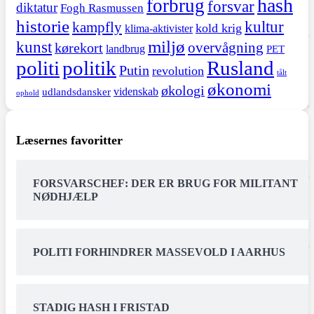
hash
forbrug
forsvar
diktatur
Fogh Rasmussen
historie
kultur
kampfly
kold krig
klima-aktivister
miljø
kunst
overvågning
kørekort
landbrug
PET
politi
politik
Rusland
Putin
revolution
tålt
økonomi
økologi
videnskab
udlandsdansker
ophold
Læsernes favoritter
FORSVARSCHEF: DER ER BRUG FOR MILITANT
NØDHJÆLP
POLITI FORHINDRER MASSEVOLD I AARHUS
STADIG HASH I FRISTAD