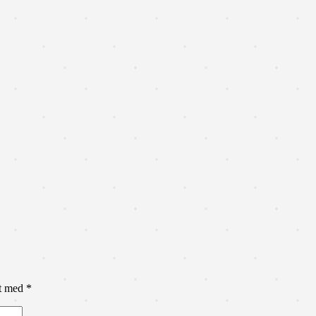
et med
*