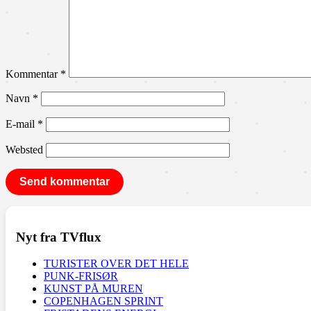
Kommentar
*
Navn
*
E-mail
*
Websted
Nyt fra TVflux
TURISTER OVER DET HELE
PUNK-FRISØR
KUNST PÅ MUREN
COPENHAGEN SPRINT