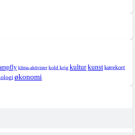
kultur
kunst
ampfly
kørekort
kold krig
klima-aktivister
økonomi
ologi