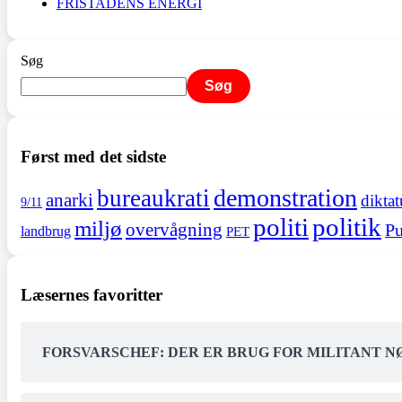
FRISTADENS ENERGI
Søg
Søg
Først med det sidste
demonstration
bureaukrati
anarki
diktat
9/11
politi
politik
miljø
overvågning
Pu
landbrug
PET
Læsernes favoritter
FORSVARSCHEF: DER ER BRUG FOR MILITANT 