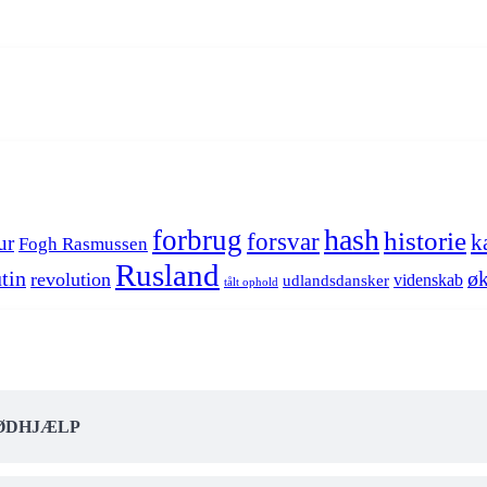
hash
forbrug
historie
forsvar
k
ur
Fogh Rasmussen
Rusland
tin
øk
revolution
videnskab
udlandsdansker
tålt ophold
NØDHJÆLP