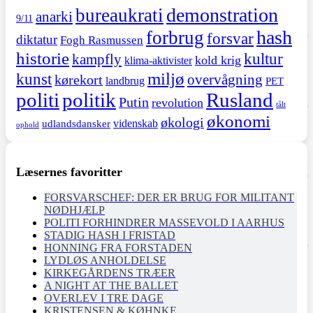
demonstration
bureaukrati
anarki
9/11
hash
forbrug
forsvar
diktatur
Fogh Rasmussen
historie
kultur
kampfly
kold krig
klima-aktivister
miljø
kunst
overvågning
kørekort
landbrug
PET
politi
politik
Rusland
Putin
revolution
tålt
økonomi
økologi
videnskab
udlandsdansker
ophold
Læsernes favoritter
FORSVARSCHEF: DER ER BRUG FOR MILITANT
NØDHJÆLP
POLITI FORHINDRER MASSEVOLD I AARHUS
STADIG HASH I FRISTAD
HONNING FRA FORSTADEN
LYDLØS ANHOLDELSE
KIRKEGÅRDENS TRÆER
A NIGHT AT THE BALLET
OVERLEV I TRE DAGE
KRISTENSEN & KØHNKE