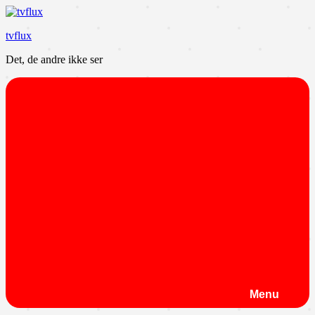
Videre
til
tvflux
indhold
Det, de andre ikke ser
Menu