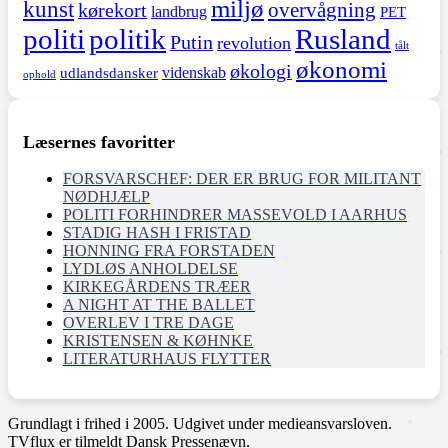
miljø
kunst
overvågning
kørekort
landbrug
PET
politi
politik
Rusland
Putin
revolution
tålt
økonomi
økologi
videnskab
udlandsdansker
ophold
Læsernes favoritter
FORSVARSCHEF: DER ER BRUG FOR MILITANT
NØDHJÆLP
POLITI FORHINDRER MASSEVOLD I AARHUS
STADIG HASH I FRISTAD
HONNING FRA FORSTADEN
LYDLØS ANHOLDELSE
KIRKEGÅRDENS TRÆER
A NIGHT AT THE BALLET
OVERLEV I TRE DAGE
KRISTENSEN & KØHNKE
LITERATURHAUS FLYTTER
Grundlagt i frihed i 2005. Udgivet under medieansvarsloven.
TVflux er tilmeldt Dansk Pressenævn.