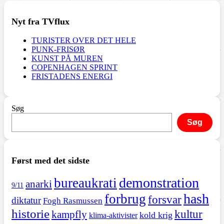
Nyt fra TVflux
TURISTER OVER DET HELE
PUNK-FRISØR
KUNST PÅ MUREN
COPENHAGEN SPRINT
FRISTADENS ENERGI
Søg
Søg
Først med det sidste
demonstration
bureaukrati
anarki
9/11
hash
forbrug
forsvar
diktatur
Fogh Rasmussen
historie
kultur
kampfly
kold krig
klima-aktivister