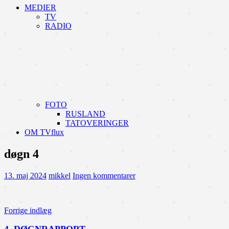
MEDIER
TV
RADIO
FOTO
RUSLAND
TATOVERINGER
OM TVflux
døgn 4
13. maj 2024
mikkel
Ingen kommentarer
Indlægsnavigation
Forrige indlæg