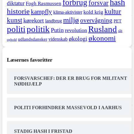
hash
forbrug
forsvar
diktatur
Fogh Rasmussen
historie
kultur
kampfly
kold krig
klima-aktivister
miljø
kunst
overvågning
kørekort
landbrug
PET
politi
politik
Rusland
Putin
revolution
tålt
økonomi
økologi
videnskab
udlandsdansker
ophold
Læsernes favoritter
FORSVARSCHEF: DER ER BRUG FOR MILITANT
NØDHJÆLP
POLITI FORHINDRER MASSEVOLD I AARHUS
STADIG HASH I FRISTAD