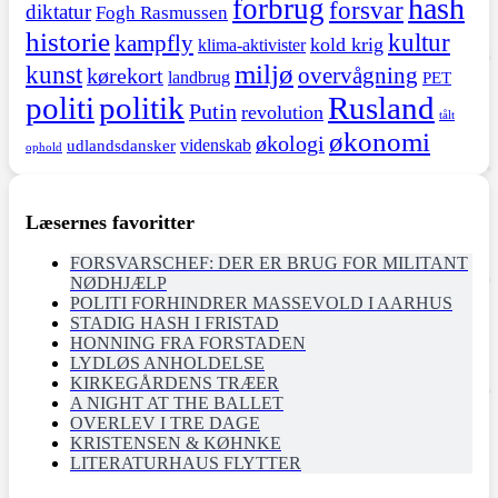
hash
forbrug
forsvar
diktatur
Fogh Rasmussen
historie
kultur
kampfly
kold krig
klima-aktivister
miljø
kunst
overvågning
kørekort
landbrug
PET
politi
politik
Rusland
Putin
revolution
tålt
økonomi
økologi
videnskab
udlandsdansker
ophold
Læsernes favoritter
FORSVARSCHEF: DER ER BRUG FOR MILITANT
NØDHJÆLP
POLITI FORHINDRER MASSEVOLD I AARHUS
STADIG HASH I FRISTAD
HONNING FRA FORSTADEN
LYDLØS ANHOLDELSE
KIRKEGÅRDENS TRÆER
A NIGHT AT THE BALLET
OVERLEV I TRE DAGE
KRISTENSEN & KØHNKE
LITERATURHAUS FLYTTER