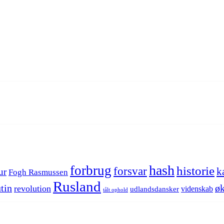
hash
forbrug
historie
forsvar
k
ur
Fogh Rasmussen
Rusland
tin
øk
revolution
videnskab
udlandsdansker
tålt ophold