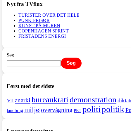
Nyt fra TVflux
TURISTER OVER DET HELE
PUNK-FRISØR
KUNST PÅ MUREN
COPENHAGEN SPRINT
FRISTADENS ENERGI
Søg
Søg
Først med det sidste
demonstration
bureaukrati
anarki
diktat
9/11
politi
politik
miljø
overvågning
Pu
landbrug
PET