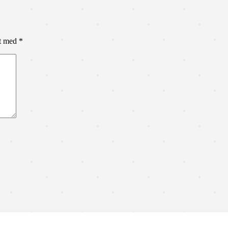
et med
*