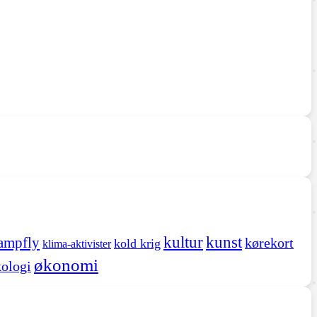
kultur
kunst
ampfly
kørekort
kold krig
klima-aktivister
økonomi
ologi