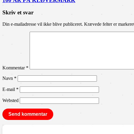
100 ÅR PÅ KLØVERMARK
Skriv et svar
Din e-mailadresse vil ikke blive publiceret.
Krævede felter er marker
Kommentar
*
Navn
*
E-mail
*
Websted